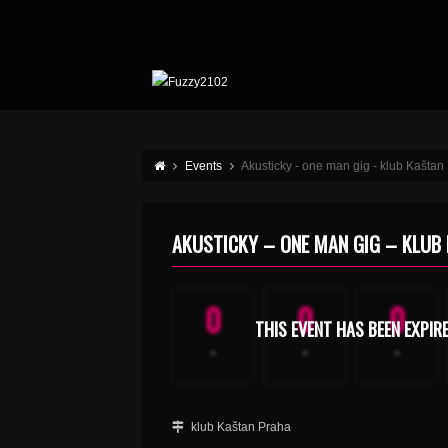
Events
Akusticky - one man gig - klub Kaštan
AKUSTICKY – ONE MAN GIG – KLUB
0
0
0
THIS EVENT HAS BEEN EXPIR
-
-
-
klub Kaštan Praha