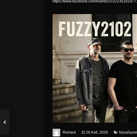
https://www.facebook.com/events/1532230181977
Richard
26 Kvě, 2026
Nezařaze