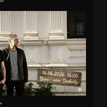
187
né